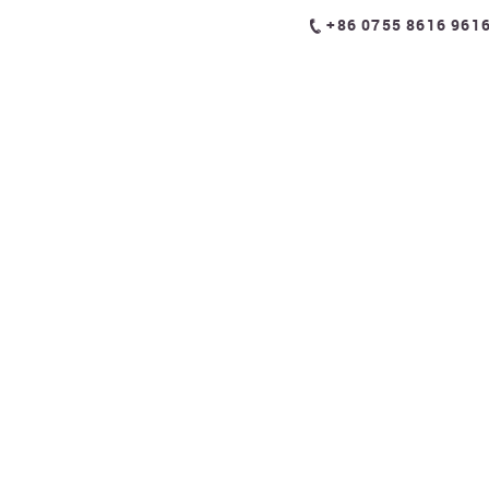
+86 0755 8616 961
高尔夫课程
高尔夫球杆
我们的教
nited States Locatio